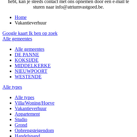
hebt, kan je steeds contact met ons opnemen door een e-mail te
sturen naar info@atriumvastgoed.be.
Home
Vakantieverhuur
Google kaart
Ik ben op zoek
Alle gemeentes
Alle gemeentes
DE PANNE
KOKSIJDE
MIDDELKERKE
NIEUWPOORT
WESTENDE
Alle types
Alle types
Villa/Woning/Hoeve
Vakantieverhuur
Appartement
Studio
Grond
Opbrengsteigendom
Handelspand