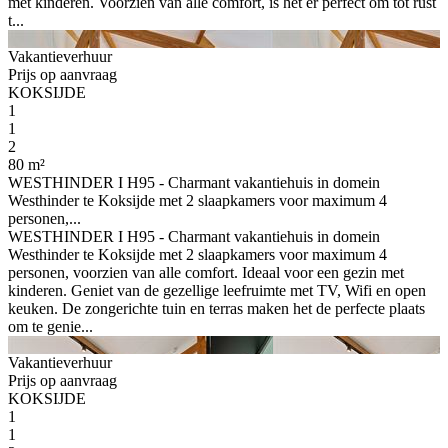
met kinderen. Voorzien van alle comfort, is het er perfect om tot rust
t...
Vakantieverhuur
Prijs op aanvraag
KOKSIJDE
1
1
2
80 m²
WESTHINDER I H95 - Charmant vakantiehuis in domein
Westhinder te Koksijde met 2 slaapkamers voor maximum 4
personen,...
WESTHINDER I H95 - Charmant vakantiehuis in domein
Westhinder te Koksijde met 2 slaapkamers voor maximum 4
personen, voorzien van alle comfort. Ideaal voor een gezin met
kinderen. Geniet van de gezellige leefruimte met TV, Wifi en open
keuken. De zongerichte tuin en terras maken het de perfecte plaats
om te genie...
Vakantieverhuur
Prijs op aanvraag
KOKSIJDE
1
1