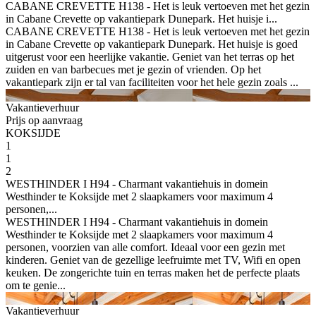
CABANE CREVETTE H138 - Het is leuk vertoeven met het gezin
in Cabane Crevette op vakantiepark Dunepark. Het huisje i...
CABANE CREVETTE H138 - Het is leuk vertoeven met het gezin
in Cabane Crevette op vakantiepark Dunepark. Het huisje is goed
uitgerust voor een heerlijke vakantie. Geniet van het terras op het
zuiden en van barbecues met je gezin of vrienden. Op het
vakantiepark zijn er tal van faciliteiten voor het hele gezin zoals ...
Vakantieverhuur
Prijs op aanvraag
KOKSIJDE
1
1
2
WESTHINDER I H94 - Charmant vakantiehuis in domein
Westhinder te Koksijde met 2 slaapkamers voor maximum 4
personen,...
WESTHINDER I H94 - Charmant vakantiehuis in domein
Westhinder te Koksijde met 2 slaapkamers voor maximum 4
personen, voorzien van alle comfort. Ideaal voor een gezin met
kinderen. Geniet van de gezellige leefruimte met TV, Wifi en open
keuken. De zongerichte tuin en terras maken het de perfecte plaats
om te genie...
Vakantieverhuur