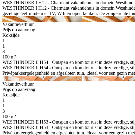
WESTHINDER I H12 - Charmant vakantiehuis in domein Westhinder t
WESTHINDER I H12 - Charmant vakantiehuis in domein Westhinder te
gezellige leefruimte met TV, Wifi en open keuken. De zongerichte tuin 
Vakantieverhuur
Prijs op aanvraag
Koksijde
1
1
3
100 m²
WESTHINDER II H54 - Ontspan en kom tot rust in deze vredige, sti
WESTHINDER II H54 - Ontspan en kom tot rust in deze vredige, stij
Privéparkeergelegenheid en afgesloten tuin, ideaal voor een gezin met k
Vakantieverhuur
Prijs op aanvraag
Koksijde
1
1
3
100 m²
WESTHINDER II H53 - Ontspan en kom tot rust in deze vredige, sti
WESTHINDER II H53 - Ontspan en kom tot rust in deze vredige, stij
Privéparkeergelegenheid en afgesloten tuin, ideaal voor een gezin met k