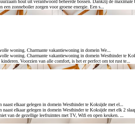
am hout uit verantwoord beheerde bossen. Dankzij de maximale benutt
n een zonneboiler zorgen voor groene energie. Een s...
lvolle woning. Charmante vakantiewoning in domein We...
volle woning. Charmante vakantiewoning in domein Westhinder te Kok
inderen. Voorzien van alle comfort, is het er perfect om tot rust te...
t elkaar gelegen in domein Westhinder te Koksijde met el...
 elkaar gelegen in domein Westhinder te Koksijde met elk 2 slaap
iet van de gezellige leefruimtes met TV, Wifi en open keuken. ...