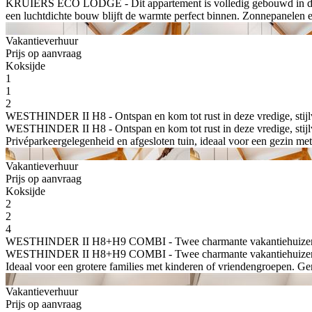
KRUIERS ECO LODGE - Dit appartement is volledig gebouwd in duurza
een luchtdichte bouw blijft de warmte perfect binnen. Zonnepanelen e
Vakantieverhuur
Prijs op aanvraag
Koksijde
1
1
2
WESTHINDER II H8 - Ontspan en kom tot rust in deze vredige, stij
WESTHINDER II H8 - Ontspan en kom tot rust in deze vredige, stijl
Privéparkeergelegenheid en afgesloten tuin, ideaal voor een gezin met k
Vakantieverhuur
Prijs op aanvraag
Koksijde
2
2
4
WESTHINDER II H8+H9 COMBI - Twee charmante vakantiehuizen naas
WESTHINDER II H8+H9 COMBI - Twee charmante vakantiehuizen naast
Ideaal voor een grotere families met kinderen of vriendengroepen. Gen
Vakantieverhuur
Prijs op aanvraag