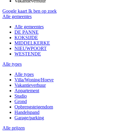
Vakantieverhuur
Google kaart
Ik ben op zoek
Alle gemeentes
Alle gemeentes
DE PANNE
KOKSIJDE
MIDDELKERKE
NIEUWPOORT
WESTENDE
Alle types
Alle types
Villa/Woning/Hoeve
Vakantieverhuur
Appartement
Studio
Grond
Opbrengsteigendom
Handelspand
Garage/parking
Alle prijzen