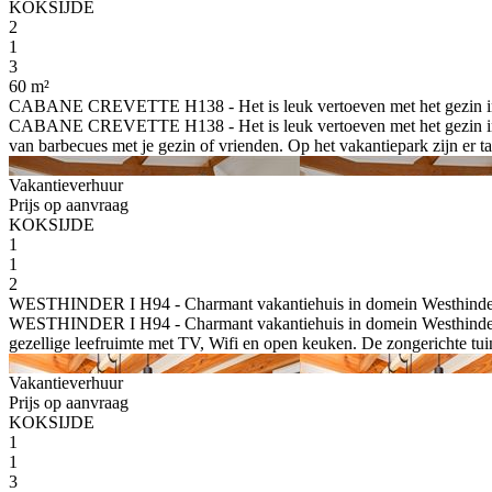
KOKSIJDE
2
1
3
60 m²
CABANE CREVETTE H138 - Het is leuk vertoeven met het gezin in C
CABANE CREVETTE H138 - Het is leuk vertoeven met het gezin in Caba
van barbecues met je gezin of vrienden. Op het vakantiepark zijn er tal 
Vakantieverhuur
Prijs op aanvraag
KOKSIJDE
1
1
2
WESTHINDER I H94 - Charmant vakantiehuis in domein Westhinder 
WESTHINDER I H94 - Charmant vakantiehuis in domein Westhinder te
gezellige leefruimte met TV, Wifi en open keuken. De zongerichte tuin 
Vakantieverhuur
Prijs op aanvraag
KOKSIJDE
1
1
3