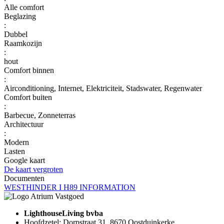
Alle comfort
Beglazing
:
Dubbel
Raamkozijn
:
hout
Comfort binnen
:
Airconditioning, Internet, Elektriciteit, Stadswater, Regenwater
Comfort buiten
:
Barbecue, Zonneterras
Architectuur
:
Modern
Lasten
Google kaart
De kaart vergroten
Documenten
WESTHINDER I H89 INFORMATION
LighthouseLiving bvba
Hoofdzetel: Dorpstraat 31, 8670 Oostduinkerke