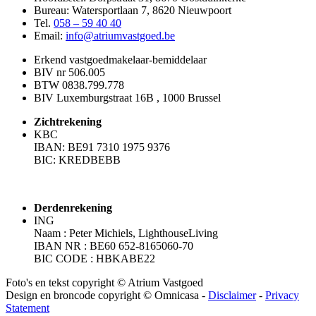
Bureau: Watersportlaan 7, 8620 Nieuwpoort
Tel.
058 – 59 40 40
Email:
info@atriumvastgoed.be
Erkend vastgoedmakelaar-bemiddelaar
BIV nr 506.005
BTW 0838.799.778
BIV Luxemburgstraat 16B , 1000 Brussel
Zichtrekening
KBC
IBAN: BE91 7310 1975 9376
BIC: KREDBEBB
Derdenrekening
ING
Naam : Peter Michiels, LighthouseLiving
IBAN NR : BE60 652-8165060-70
BIC CODE : HBKABE22
Foto's en tekst copyright © Atrium Vastgoed
Design en broncode copyright © Omnicasa -
Disclaimer
-
Privacy
Statement