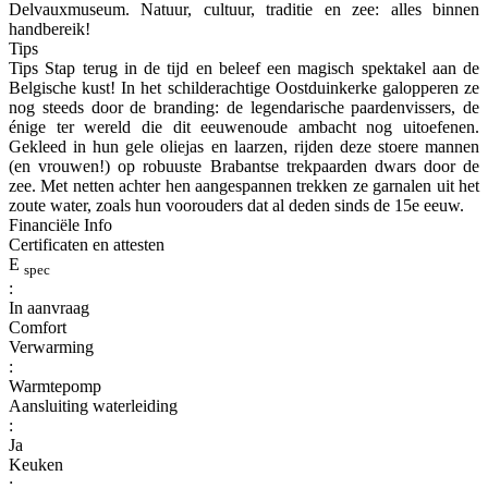
Delvauxmuseum. Natuur, cultuur, traditie en zee: alles binnen
handbereik!
Tips
Tips Stap terug in de tijd en beleef een magisch spektakel aan de
Belgische kust! In het schilderachtige Oostduinkerke galopperen ze
nog steeds door de branding: de legendarische paardenvissers, de
énige ter wereld die dit eeuwenoude ambacht nog uitoefenen.
Gekleed in hun gele oliejas en laarzen, rijden deze stoere mannen
(en vrouwen!) op robuuste Brabantse trekpaarden dwars door de
zee. Met netten achter hen aangespannen trekken ze garnalen uit het
zoute water, zoals hun voorouders dat al deden sinds de 15e eeuw.
Financiële Info
Certificaten en attesten
E
spec
:
In aanvraag
Comfort
Verwarming
:
Warmtepomp
Aansluiting waterleiding
:
Ja
Keuken
: