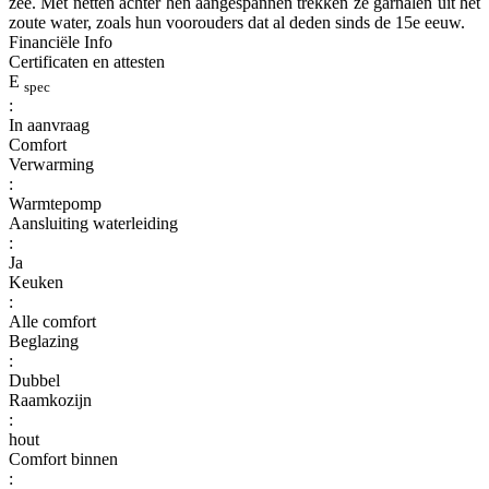
zee. Met netten achter hen aangespannen trekken ze garnalen uit het
zoute water, zoals hun voorouders dat al deden sinds de 15e eeuw.
Financiële Info
Certificaten en attesten
E
spec
:
In aanvraag
Comfort
Verwarming
:
Warmtepomp
Aansluiting waterleiding
:
Ja
Keuken
:
Alle comfort
Beglazing
:
Dubbel
Raamkozijn
:
hout
Comfort binnen
: