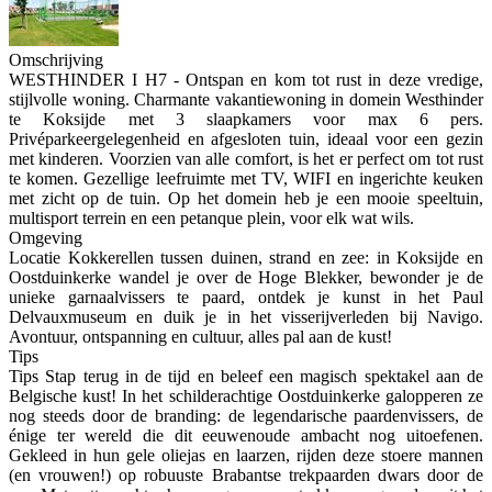
Omschrijving
WESTHINDER I H7 - Ontspan en kom tot rust in deze vredige,
stijlvolle woning. Charmante vakantiewoning in domein Westhinder
te Koksijde met 3 slaapkamers voor max 6 pers.
Privéparkeergelegenheid en afgesloten tuin, ideaal voor een gezin
met kinderen. Voorzien van alle comfort, is het er perfect om tot rust
te komen. Gezellige leefruimte met TV, WIFI en ingerichte keuken
met zicht op de tuin. Op het domein heb je een mooie speeltuin,
multisport terrein en een petanque plein, voor elk wat wils.
Omgeving
Locatie Kokkerellen tussen duinen, strand en zee: in Koksijde en
Oostduinkerke wandel je over de Hoge Blekker, bewonder je de
unieke garnaalvissers te paard, ontdek je kunst in het Paul
Delvauxmuseum en duik je in het visserijverleden bij Navigo.
Avontuur, ontspanning en cultuur, alles pal aan de kust!
Tips
Tips Stap terug in de tijd en beleef een magisch spektakel aan de
Belgische kust! In het schilderachtige Oostduinkerke galopperen ze
nog steeds door de branding: de legendarische paardenvissers, de
énige ter wereld die dit eeuwenoude ambacht nog uitoefenen.
Gekleed in hun gele oliejas en laarzen, rijden deze stoere mannen
(en vrouwen!) op robuuste Brabantse trekpaarden dwars door de