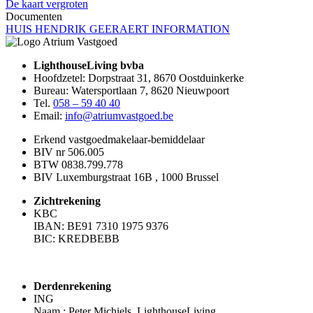
De kaart vergroten
Documenten
HUIS HENDRIK GEERAERT INFORMATION
LighthouseLiving bvba
Hoofdzetel: Dorpstraat 31, 8670 Oostduinkerke
Bureau: Watersportlaan 7, 8620 Nieuwpoort
Tel.
058 – 59 40 40
Email:
info@atriumvastgoed.be
Erkend vastgoedmakelaar-bemiddelaar
BIV nr 506.005
BTW 0838.799.778
BIV Luxemburgstraat 16B , 1000 Brussel
Zichtrekening
KBC
IBAN: BE91 7310 1975 9376
BIC: KREDBEBB
Derdenrekening
ING
Naam : Peter Michiels, LighthouseLiving